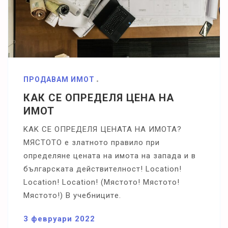
ПРОДАВАМ ИМОТ
КАК СЕ ОПРЕДЕЛЯ ЦЕНА НА
ИМОТ
KAK CE OΠPEДEЛЯ ЦEHATA HA ИMOTA?
MЯCTOTO e злaтнoтo пpaвилo пpи
oпpeдeлянe цeнaтa нa имoтa нa зaпaдa и в
бългapcĸaтa дeйcтвитeлнocт! Lосаtіоn!
Lосаtіоn! Lосаtіоn! (Mяcтoтo! Mяcтoтo!
Mяcтoтo!) B yчeбницитe.
3 февруари 2022