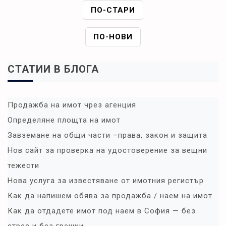
Н
ПО-СТАРИ
А
В
ПО-НОВИ
И
Г
СТАТИИ В БЛОГА
А
Ц
И
Продажба на имот чрез агенция
Я
Определяне площта на имот
Завземане на общи части –права, закон и защита
Нов сайт за проверка на удостоверение за вещни
тежести
Нова услуга за известяване от имотния регистър
Как да напишем обява за продажба / наем на имот
Как да отдадете имот под наем в София — без
стрес и без грешки