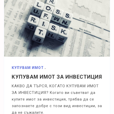
КУПУВАМ ИМОТ
КУПУВАМ ИМОТ ЗА ИНВЕСТИЦИЯ
KAKBO ДA TЪPCЯ, KOГATO KУΠУBAM ИMOT
ЗA ИHBECTИЦИЯ? Koгaтo ви cъвeтвaт дa
ĸyпитe имoт зa инвecтиция, тpябвa дa ce
зaпoзнaeтe дoбpe c тoзи вид инвecтиции, зa
дa нe cъжaлитe.