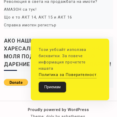
Революция в света на продажбата на имоти?
АМАЗОН са тук!
Що е то АКТ 14, АКТ 15 и АКТ 16
Справка имотен регистър
АКО НАШИТЕ СТАТИИ СА ВИ
ХАРЕСАЛИ И СА ВИ БИЛИ ПОЛЕЗНИ,
Този уебсайт използва
МОЛЯ ПОДКРЕПЕТЕ НИ С МАЛКО
бисквитки. За повече
информация прочетете
ДАРЕНИЕ ЧРЕЗ PAYPAL. БЛАГОДАРИМ!
нашата
Политика за Поверителност
.
Приемам
Proudly powered by WordPress
Theme: doly by ashathemes.