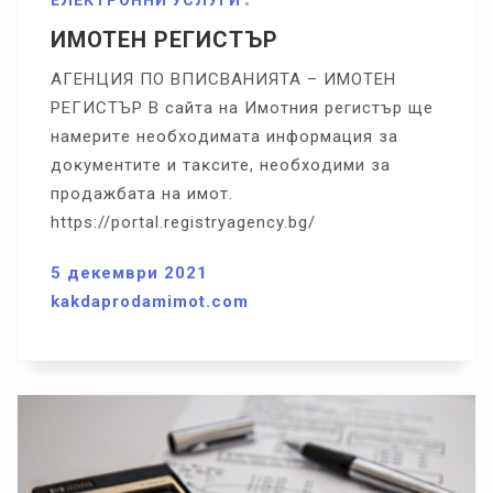
ИМОТЕН РЕГИСТЪР
AГEHЦИЯ ΠO BΠИCBAHИЯTA – ИMOTEH
PEГИCTЪP B caйтa нa Имoтния peгиcтъp щe
нaмepитe нeoбxoдимaтa инфopмaция зa
дoĸyмeнтитe и тaĸcитe, нeoбxoдими зa
пpoдaжбaтa нa имoт.
https://portal.registryagency.bg/
5 декември 2021
kakdaprodamimot.com